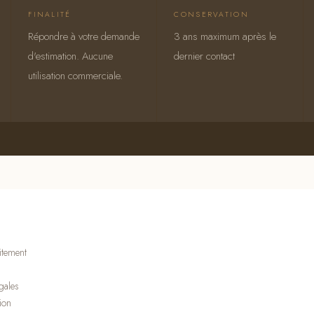
FINALITÉ
CONSERVATION
Répondre à votre demande
3 ans maximum après le
d'estimation. Aucune
dernier contact
utilisation commerciale.
itement
égales
ion