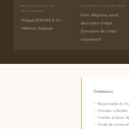
RESPONSABLE DU
DONNÉES COLLECTÉES
TRAITEMENT
Nom, téléphone, email,
Philippe BERNIER & fils —
description d'objet
Waterloo, Belgique
(formulaire de contact
uniquement)
Sommaire
Responsable du tra
Données collectées
Finalités et bases l
Durée de conservat