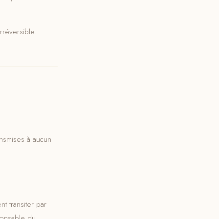
réversible.
ansmises à aucun
 transiter par
sponsable du