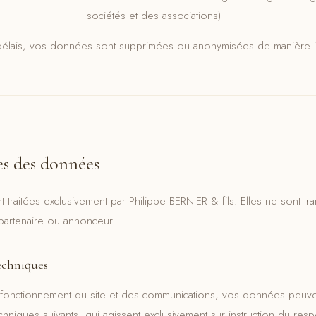
sociétés et des associations)
 délais, vos données sont supprimées ou anonymisées de manière ir
es des données
traitées exclusivement par Philippe BERNIER & fils. Elles ne sont tr
 partenaire ou annonceur.
techniques
fonctionnement du site et des communications, vos données peuvent
echniques suivants, qui agissent exclusivement sur instruction du re