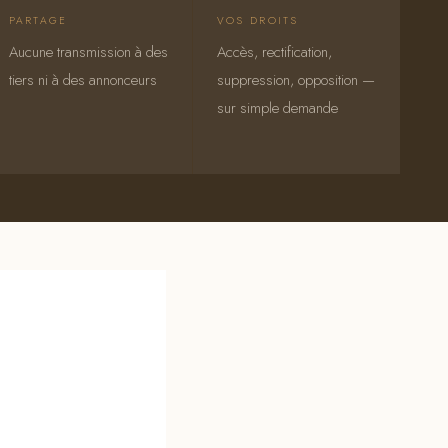
PARTAGE
VOS DROITS
Aucune transmission à des
Accès, rectification,
tiers ni à des annonceurs
suppression, opposition —
sur simple demande