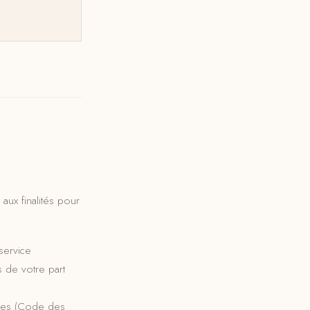
ux finalités pour
service
s de votre part
lges (Code des