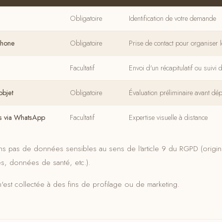
Obligatoire
Identification de votre demande
phone
Obligatoire
Prise de contact pour organiser 
Facultatif
Envoi d'un récapitulatif ou suivi 
objet
Obligatoire
Évaluation préliminaire avant dé
es via WhatsApp
Facultatif
Expertise visuelle à distance
s pas de données sensibles au sens de l'article 9 du RGPD (origine
es, données de santé, etc.).
st collectée à des fins de profilage ou de marketing.