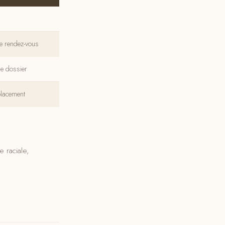
le rendez-vous
de dossier
placement
 raciale,