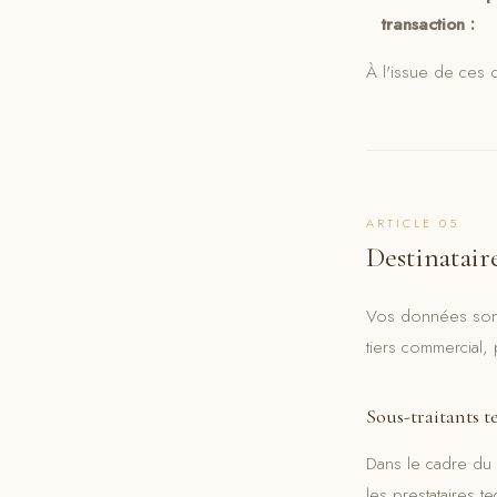
transaction :
À l'issue de ces
ARTICLE 05
Destinatair
Vos données sont 
tiers commercial,
Sous-traitants 
Dans le cadre du 
les prestataires t