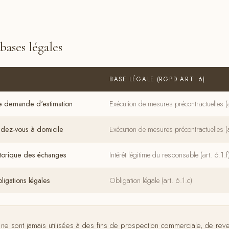
 bases légales
BASE LÉGALE (RGPD ART. 6)
e demande d'estimation
Exécution de mesures précontractuelles (a
ndez-vous à domicile
Exécution de mesures précontractuelles (a
storique des échanges
Intérêt légitime du responsable (art. 6.1.f
ligations légales
Obligation légale (art. 6.1.c)
e sont jamais utilisées à des fins de prospection commerciale, de rev