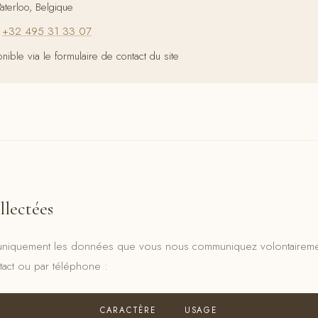
terloo, Belgique
+32 495 31 33 07
nible via le formulaire de contact du site
lectées
uniquement les données que vous nous communiquez volontairemen
tact ou par téléphone :
CARACTÈRE
USAGE